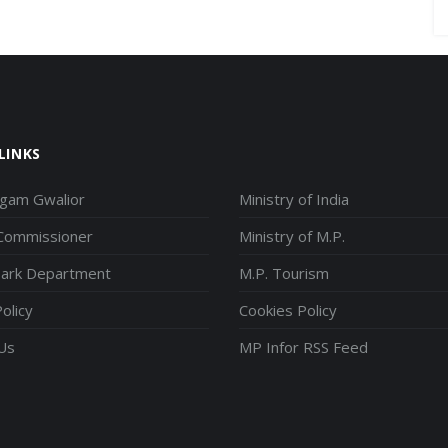
LINKS
igam Gwalior
Ministry of India
 Commissioner
Ministry of M.P.
park Department
M.P. Tourism
olicy
Cookies Policy
Us
MP Infor RSS Feed