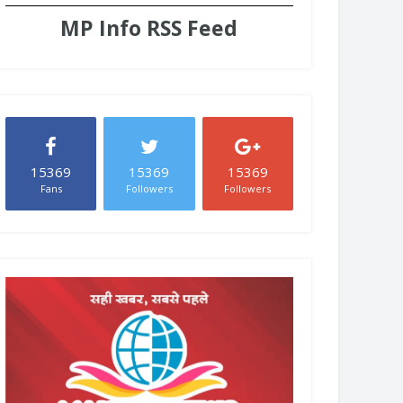
MP Info RSS Feed
15369
15369
15369
Fans
Followers
Followers