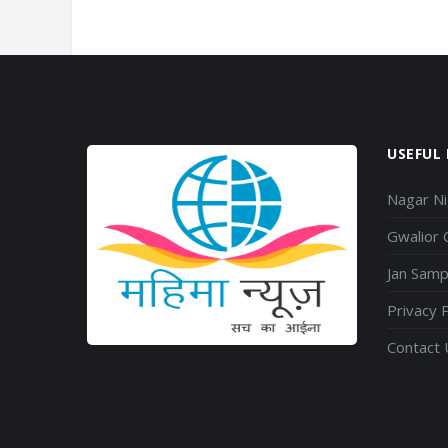
USEFUL 
Nagar N
Gwalior
Jan Sam
Privacy P
Contact 