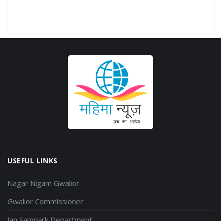
USEFUL LINKS
Nagar Nigam Gwalior
Gwalior Commissioner
Jan Sampark Department