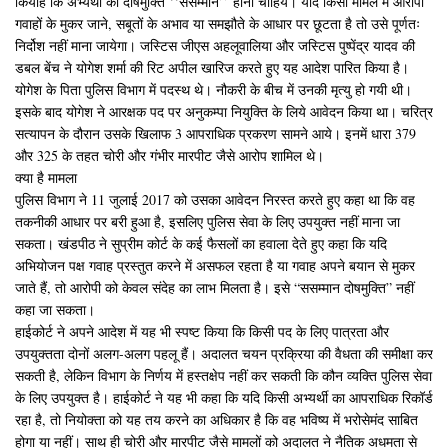
कियाहै कि अभ्यर्थी की दोषमुक्ति ‘‘ससम्मान’’ होनी चाहिये। यदि किसी मामले में आरोपी
गवाहों के मुकर जाने, सबूतों के अभाव या समझौते के आधार पर छूटता है तो उसे पूर्णतः
निर्दोश नहीं माना जायेगा। जस्टिस जीएस अहलूवालिया और जस्टिस पुष्पेंद्र यादव की
डबल बेंच ने योगेश शर्मा की रिट अपील खारिज करते हुए यह आदेश पारित किया है।
योगेश के पिता पुलिस विभाग में पदस्थ थे। नौकरी के बीच में उनकी मृत्यु हो गयी थी।
इसके बाद योगेश ने आरक्षक पद पर अनुकम्पा नियुक्ति के लिये आवेदन किया था। चरित्र
सत्यापन के दौरान उसके खिलाफ 3 आपराधिक प्रकरण सामने आये। इनमें धारा 379
और 325 के तहत चोरी और गंभीर मारपीट जैसे आरोप शामिल थे।
क्या है मामला
पुलिस विभाग ने 11 जुलाई 2017 को उसका आवेदन निरस्त करते हुए कहा था कि वह
तकनीकी आधार पर बरी हुआ है, इसलिए पुलिस सेवा के लिए उपयुक्त नहीं माना जा
सकता। खंडपीठ ने सुप्रीम कोर्ट के कई फैसलों का हवाला देते हुए कहा कि यदि
अभियोजन पक्ष गवाह प्रस्तुत करने में असफल रहता है या गवाह अपने बयान से मुकर
जाते हैं, तो आरोपी को केवल संदेह का लाभ मिलता है। इसे “ससम्मान दोषमुक्ति” नहीं
कहा जा सकता।
हाईकोर्ट ने अपने आदेश में यह भी स्पष्ट किया कि किसी पद के लिए पात्रता और
उपयुक्तता दोनों अलग-अलग पहलू हैं। अदालत चयन प्रक्रिया की वैधता की समीक्षा कर
सकती है, लेकिन विभाग के निर्णय में हस्तक्षेप नहीं कर सकती कि कौन व्यक्ति पुलिस सेवा
के लिए उपयुक्त है। हाईकोर्ट ने यह भी कहा कि यदि किसी अभ्यर्थी का आपराधिक रिकॉर्ड
रहा है, तो नियोक्ता को यह तय करने का अधिकार है कि वह भविष्य में भरोसेमंद साबित
होगा या नहीं। साथ ही चोरी और मारपीट जैसे मामलों को अदालत ने नैतिक अधमता से