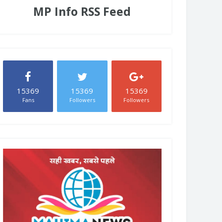
MP Info RSS Feed
15369
15369
15369
Fans
Followers
Followers