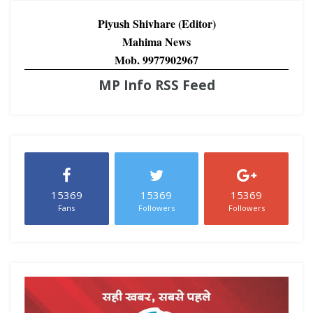
Piyush Shivhare (Editor)
Mahima News
Mob. 9977902967
MP Info RSS Feed
15369
15369
15369
Fans
Followers
Followers