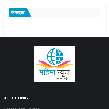
फेसबुक
USEFUL LINKS
Nagar Nigam Gwalior