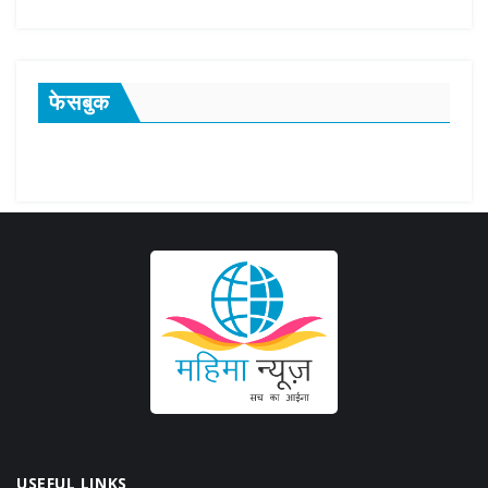
फेसबुक
USEFUL LINKS