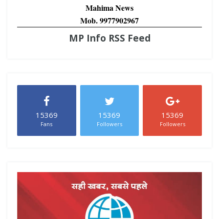
Mahima News
Mob. 9977902967
MP Info RSS Feed
15369
15369
15369
Fans
Followers
Followers