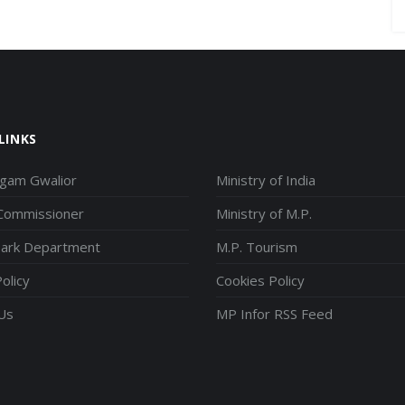
LINKS
igam Gwalior
Ministry of India
 Commissioner
Ministry of M.P.
park Department
M.P. Tourism
olicy
Cookies Policy
Us
MP Infor RSS Feed