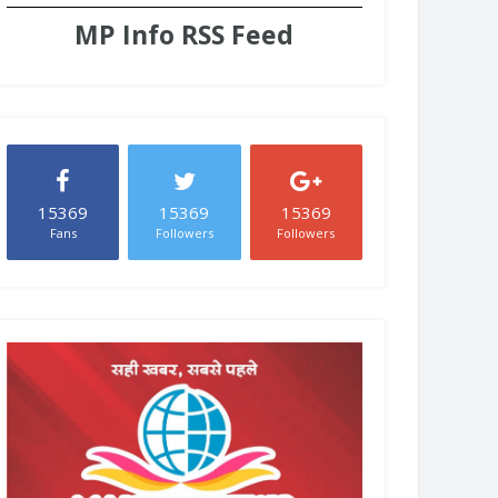
MP Info RSS Feed
15369
15369
15369
Fans
Followers
Followers