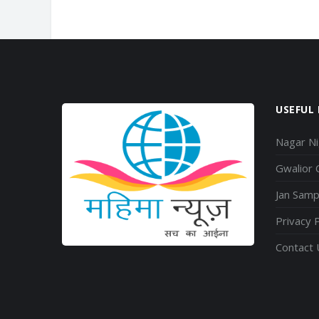
USEFUL 
Nagar N
Gwalior
Jan Sam
Privacy P
Contact 