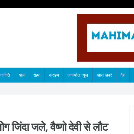
ाजनीति
खेल
सेहत
क्राइम
एक्सपोज़ न्यूज़
खास खबरे
देश
ग जिंदा जले, वैष्णो देवी से लौट