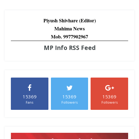
Piyush Shivhare (Editor)
Mahima News
Mob. 9977902967
MP Info RSS Feed
15369
15369
15369
Fans
Followers
Followers