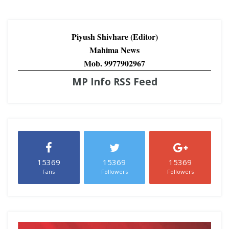
Piyush Shivhare (Editor)
Mahima News
Mob. 9977902967
MP Info RSS Feed
15369
15369
15369
Fans
Followers
Followers