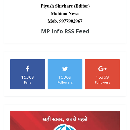
Piyush Shivhare (Editor)
Mahima News
Mob. 9977902967
MP Info RSS Feed
15369
15369
15369
Fans
Followers
Followers