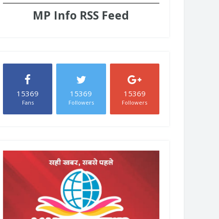
MP Info RSS Feed
15369
15369
15369
Fans
Followers
Followers