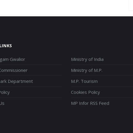
LINKS
igam Gwalior
Ministry of India
 Commissioner
Ministry of M.P.
park Department
M.P. Tourism
olicy
Cookies Policy
Us
MP Infor RSS Feed