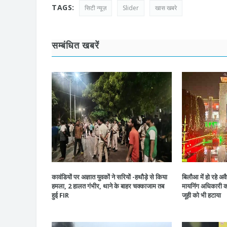
TAGS:
सिटी न्यूज़
Slider
खास खबरे
सम्बंधित खबरें
कावंडियों पर अज्ञात युवकों ने सरियों -हथौड़े से किया
बिलौआ में हो रहे 
हमला, 2 हालत गंभीर, थाने के बाहर चक्काजाम तब
मायनिंग अधिकारी को
हुई FIR
जूही को भी हटाया