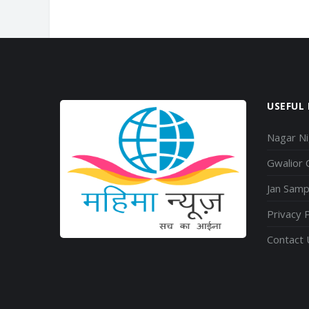
USEFUL 
Nagar N
Gwalior
Jan Sam
Privacy P
Contact 