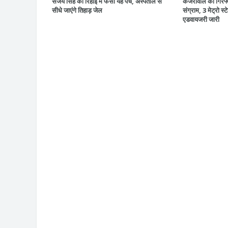
संजय सिंह की रिहाई में फंसा यह पेंच, अस्पताल से
केजरीवाल की गिरफ्
सीधे जाएंगे तिहाड़ जेल
संग्राम, 3 मेट्रो स्
एडवायजरी जारी