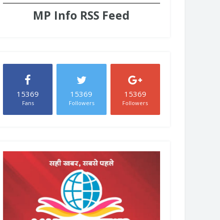
MP Info RSS Feed
15369
15369
15369
Fans
Followers
Followers