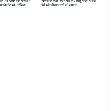
तारी पर AAP और बीजेपी में
नौकरी के बदले जमीन घोटाला: लालू यादव, राबड़ी
टेशन के गेट बंद, ट्रैफिक
देवी और मीसा भारती को जमानत