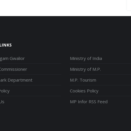
LINKS
igam Gwalior
Ministry of India
 Commissioner
Ministry of M.P.
park Department
M.P. Tourism
olicy
Cookies Policy
Us
MP Infor RSS Feed