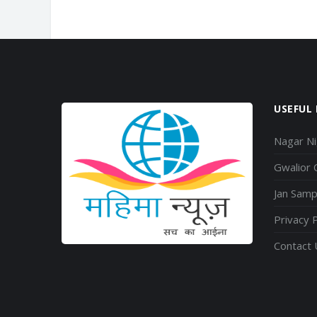
USEFUL 
Nagar N
Gwalior
Jan Sam
Privacy P
Contact 