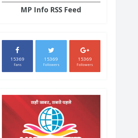
MP Info RSS Feed
15369
15369
15369
Fans
Followers
Followers