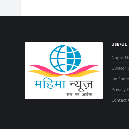
USEFUL 
Nagar N
Gwalior
Jan Sam
Privacy P
Contact 