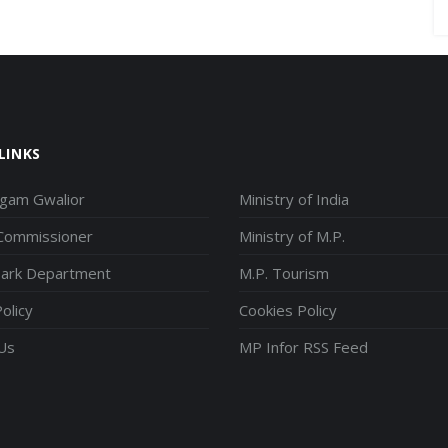
LINKS
igam Gwalior
Ministry of India
 Commissioner
Ministry of M.P.
park Department
M.P. Tourism
olicy
Cookies Policy
Us
MP Infor RSS Feed