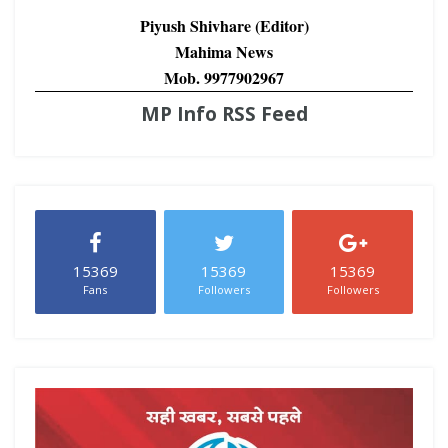
Piyush Shivhare (Editor)
Mahima News
Mob. 9977902967
MP Info RSS Feed
15369
15369
15369
Fans
Followers
Followers