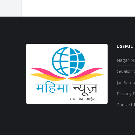
USEFUL 
Nagar N
Gwalior
Jan Sam
Privacy P
Contact 