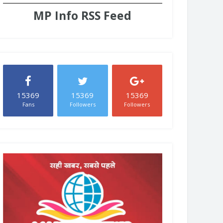
MP Info RSS Feed
15369
15369
15369
Fans
Followers
Followers