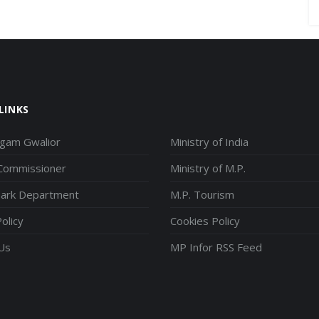
LINKS
igam Gwalior
Ministry of India
 Commissioner
Ministry of M.P.
park Department
M.P. Tourism
olicy
Cookies Policy
Us
MP Infor RSS Feed